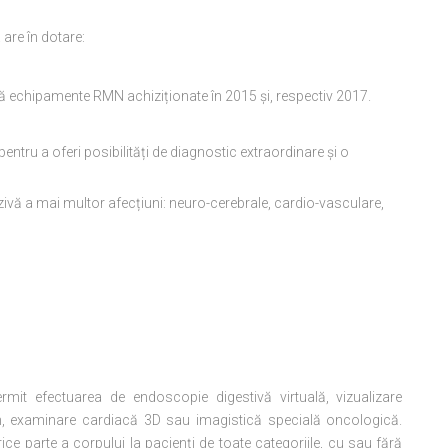
 are în dotare:
ă echipamente RMN achiziționate în 2015 și, respectiv 2017.
tru a oferi posibilități de diagnostic extraordinare și o
ivă a mai multor afecțiuni: neuro-cerebrale, cardio-vasculare,
rmit efectuarea de endoscopie digestivă virtuală, vizualizare
in, examinare cardiacă 3D sau imagistică specială oncologică.
e parte a corpului la pacienți de toate categoriile, cu sau fără