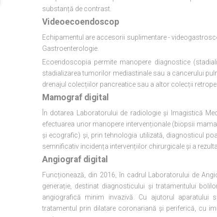
substanță de contrast.
Videoecoendoscop
Echipamentul are accesorii suplimentare - videogastrosco
Gastroenterologie.
Ecoendoscopia permite manopere diagnostice (stadializar
stadializarea tumorilor mediastinale sau a cancerului pul
drenajul colecțiilor pancreatice sau a altor colecții retrope
Mamograf digital
În dotarea Laboratorului de radiologie și Imagistică M
efectuarea unor manopere intervenționale (biopsii mamare
și ecografic) și, prin tehnologia utilizată, diagnosticul po
semnificativ incidența intervențiilor chirurgicale și a rezult
Angiograf digital
Funcționează, din 2016, în cadrul Laboratorului de Angi
generație, destinat diagnosticului și tratamentului boli
angiografică minim invazivă. Cu ajutorul aparatului s
tratamentul prin dilatare coronariană și periferică, cu im