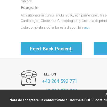
majore.
Ecografe
Achiziționate în cursul anului 2016, echipamentele ultraso
Cardiologie I, Obstetrică-Ginecologie III și Unitatea de prim
Lista completa a dotarilor este disponibila
aici
.
Feed-Back Pacienți
TELEFON
+40 264 592 771
+40 264 296 296
Nota de acceptare:
In conformitate cu normele GDPR, continua