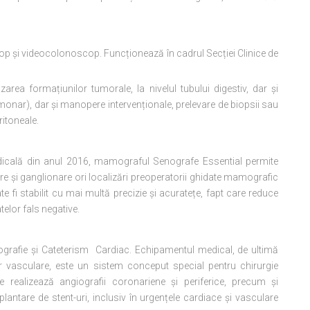
p și videocolonoscop. Funcționează în cadrul Secției Clinice de
ea formațiunilor tumorale, la nivelul tubului digestiv, dar și
monar), dar și manopere intervenționale, prelevare de biopsii sau
ritoneale.
edicală din anul 2016, mamograful Senografe Essential permite
 și ganglionare ori localizări preoperatorii ghidate mamografic
ate fi stabilit cu mai multă precizie și acuratețe, fapt care reduce
atelor fals negative.
ografie și Cateterism Cardiac. Echipamentul medical, de ultimă
lor vasculare, este un sistem conceput special pentru chirurgie
e realizează angiografii coronariene și periferice, precum și
plantare de stent-uri, inclusiv în urgențele cardiace și vasculare