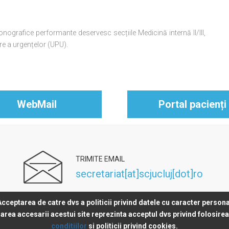
nografice performante deservesc secțiile Medicină internă II/III,
ire a urgențelor (UPU).
WebMail
Portal pacienți
TRIMITE EMAIL
secretariat[at]scjucluj[dot]ro
Acceptarea de catre dvs a politicii privind datele cu caracter persona
rea accesarii acestui site reprezinta acceptul dvs privind folosire
conditiilor
si politicii privind cookies.