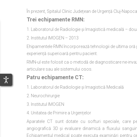
În prezent, Spitalul Clinic Județean de Urgență Cluj-Napoca
Trei echipamente RMN:
1. Laboratorul de Radiologie și Imagistică medicală – dou
2. Institutul IMOGEN – 2013
Ehipamentele RMN încorporează tehnologii de ultima oră pen
experiență superioară pentru pacient.
RMN-ul este folosit ca o metodă de diagnosticare ne-invaz
articulare sau ale sistemului osos.
Patru echipamente CT:
1. Laboratorul de Radiologie și Imagistică Medicală
2. Neurochirurgie
3. Institutul IMOGEN
4. Unitatea de Primire a Urgențelor
Aparatele CT sunt dotate cu softuri speciale, care pe
angiografică 3D și evaluare dinamică a fluxului sangu
Echipamentul medical poate executa examinări pentru oric