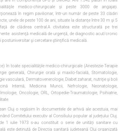
 și are în componență UPU și SMURD. Are 1.542 paturi în toate
ialităţile medico-chirurgicale și peste 3000 de angajați.
ţionează în regim pavilionar, într-un număr de peste 33 clădiri
ncte, unele de peste 100 de ani, situate la distanţe între 30 m şi 5
aţă de clădirea central.A ctivitatea este structurată pe trei
ente: asistenţă medicală de urgență, de diagnostic acut/cronic
postuniversitar şi cercetare ştiinţifică medicală.
ce) în toate specialităţile medico-chirurgicale (Anestezie-Terapie
urgie generală, Chirurgie orală şi maxilo-facială, Stomatologie,
gie vasculară, Dermatovenerologie, Diabet zaharat, nutriţie şi boli
icină Internă, Medicina Muncii, Nefrologie, Neonatologie,
almologie, Oncologie, ORL, Ortopedie-Traumatologie, Psihiatrie,
itate.
ețean Cluj o regăsim în documentele de arhivă ale acestuia, mai
inând Comitetului executiv al Consiliului popular al județului Cluj.
e 1 iulie 1973 s-au constituit o serie de unități sanitare cu
trală este deținută de Direcția sanitară județeană Cluj organizată