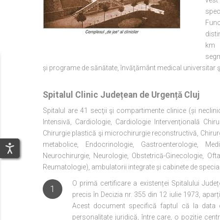
vest
spec
Func
disti
km f
segm
și programe de sănătate, învăţământ medical universitar şi 
Spitalul Clinic Județean de Urgență Cluj
Spitalul are 41 secţii şi compartimente clinice (și neclini
Intensivă, Cardiologie, Cardiologie Intervenţională Chir
Chirurgie plastică şi microchirurgie reconstructivă, Chirur
metabolice, Endocrinologie, Gastroenterologie, Med
Neurochirurgie, Neurologie, Obstetrică-Ginecologie, Oft
Reumatologie), ambulatorii integrate și cabinete de special
O primă certificare a existenței Spitalului Jud
1
precis în Decizia nr. 355 din 12 iulie 1973, aparț
Acest document specifică faptul că la data d
personalitate juridică, între care, o poziție cen