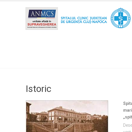
Istoric
Spit
mari
„spi
Dese