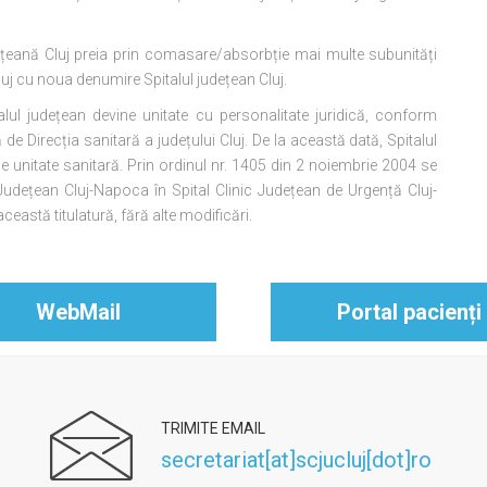
țeană Cluj preia prin comasare/absorbție mai multe subunități
 Cluj cu noua denumire Spitalul județean Cluj.
ul județean devine unitate cu personalitate juridică, conform
de Direcția sanitară a județului Cluj. De la această dată, Spitalul
de unitate sanitară. Prin ordinul nr. 1405 din 2 noiembrie 2004 se
Județean Cluj-Napoca în Spital Clinic Județean de Urgență Cluj-
eastă titulatură, fără alte modificări.
WebMail
Portal pacienți
TRIMITE EMAIL
secretariat[at]scjucluj[dot]ro