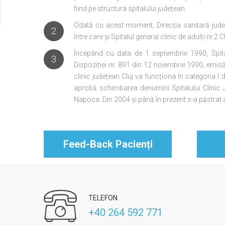
fiind pe structura spitalului județean.
Odată cu acest moment, Direcția sanitară jude
2
între care și Spitalul general clinic de adulți nr.2
Începând cu data de 1 septembrie 1990, Spital
3
Dispoziției nr. 891 din 12 noiembrie 1990, emisă 
clinic județean Cluj va funcționa în categoria I 
aprobă schimbarea denumirii Spitalului Clinic 
Napoca. Din 2004 și până în prezent s-a păstrat ac
Feed-Back Pacienți
TELEFON
+40 264 592 771