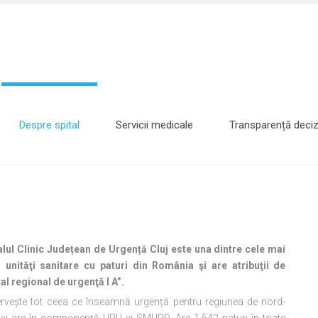
Despre spital
Servicii medicale
Transparență deciz
alul Clinic Județean de Urgență Cluj este una dintre cele mai
 unităţi sanitare cu paturi din România şi are atribuţii de
tal regional de urgenţă I A”.
rvește tot ceea ce înseamnă urgență pentru regiunea de nord-