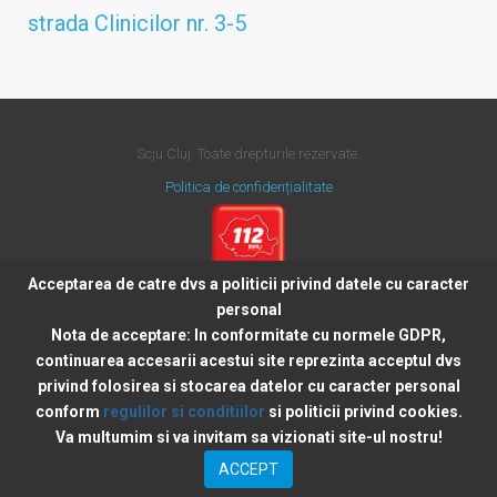
strada Clinicilor nr. 3-5
Scju Cluj. Toate drepturile rezervate.
Politica de confidențialitate
Acceptarea de catre dvs a politicii privind datele cu caracter
personal
Nota de acceptare:
In conformitate cu normele GDPR,
continuarea accesarii acestui site reprezinta acceptul dvs
privind folosirea si stocarea datelor cu caracter personal
conform
regulilor si conditiilor
si politicii privind cookies.
Va multumim si va invitam sa vizionati site-ul nostru!
Powered by
CiaNet
ACCEPT