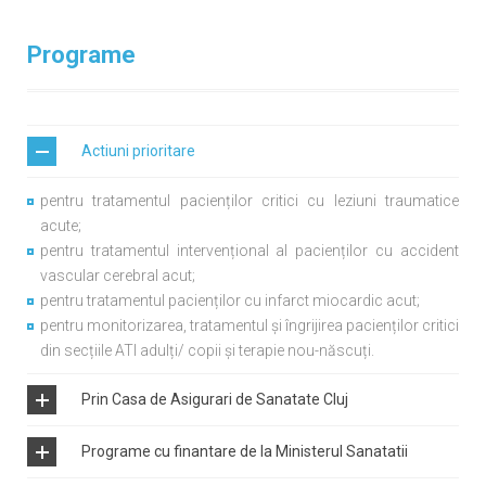
Programe
Actiuni prioritare
pentru tratamentul pacienților critici cu leziuni traumatice
acute;
pentru tratamentul intervențional al pacienților cu accident
vascular cerebral acut;
pentru tratamentul pacienților cu infarct miocardic acut;
pentru monitorizarea, tratamentul și îngrijirea pacienților critici
din secțiile ATI adulți/ copii și terapie nou-născuți.
Prin Casa de Asigurari de Sanatate Cluj
programul național de oncologie;
Programe cu finantare de la Ministerul Sanatatii
subprogramul de tratament al bolnavilor cu afecțiuni