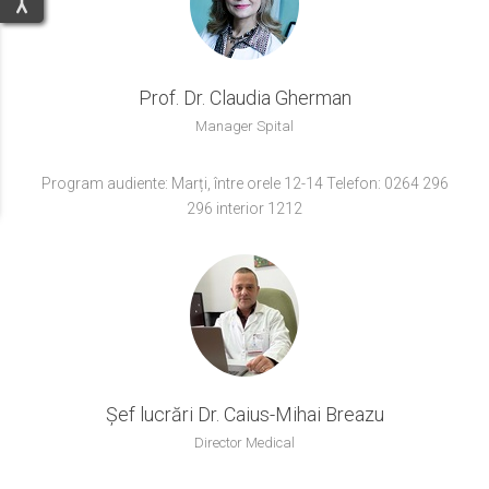
programul național de tratament al surdității prin proteze
auditive implantabile;
implant cohlear;
proteze auditive baha;
Prof. Dr. Claudia Gherman
proteze implantabile de ureche medie;
Manager Spital
program național de diagnostic și tratament cu ajutorul
aparaturii de înaltă
performanță;
Program audiente: Marți, între orele 12-14 Telefon: 0264 296
subprogram de tratament al hidrocefaliei congenitale sau
296 interior 1212
dobândite la copil.
Șef lucrări Dr. Caius-Mihai Breazu
Director Medical