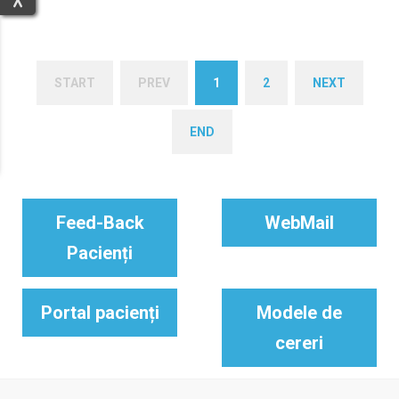
START
PREV
1
2
NEXT
END
Feed-Back
WebMail
Pacienți
Portal pacienți
Modele de
cereri