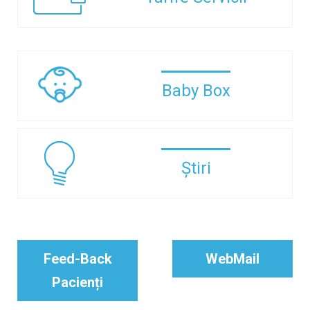
Baby Box
Știri
Feed-Back
WebMail
Pacienți