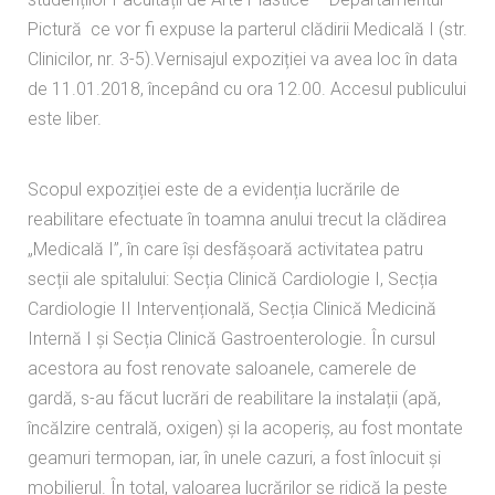
Pictură ce vor fi expuse la parterul clădirii Medicală I (str.
Clinicilor, nr. 3-5).Vernisajul expoziției va avea loc în data
de 11.01.2018, începând cu ora 12.00. Accesul publicului
este liber.
Scopul expoziției este de a evidenția lucrările de
reabilitare efectuate în toamna anului trecut la clădirea
„Medicală I”, în care își desfășoară activitatea patru
secții ale spitalului: Secția Clinică Cardiologie I, Secția
Cardiologie II Intervențională, Secția Clinică Medicină
Internă I și Secția Clinică Gastroenterologie. În cursul
acestora au fost renovate saloanele, camerele de
gardă, s-au făcut lucrări de reabilitare la instalații (apă,
încălzire centrală, oxigen) și la acoperiș, au fost montate
geamuri termopan, iar, în unele cazuri, a fost înlocuit și
mobilierul. În total, valoarea lucrărilor se ridică la peste