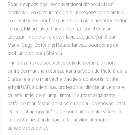
Spațiul expozițional neconvențional din holul clădirii
Medicală I va găzdui timp de o lună expoziția de pictură
în cadrul căreia vor fi expuse lucrări ale studenților Todor
Tamas, Mihai Guleș, Tincuța Marin, Gabriel Cristian
Lăpușan, Nicoleta Tarcea, Flavia Lugigan, Șonfălean
Maria, Gagyi Botond și Raluca Iancău, coordonați de
prof. univ. dr. Ioan Sbârciu.
Prin prezentarea acestei selecții de lucrări ale unora
dintre cei mai tineri reprezentanți ai Școlii de Pictură de la
Cluj se reia și o mai veche tradiție a colaborării dintre
artiștii UAD, studenți sau profesori, și clinicile universitare
clujene unde, de-a lungul timpului au fost organizate
astfel de manifestări artistice cu scopul promovării artei
clujene, al apropierii față de comunitatea clujeană și al
îmbunătățirii stării de spirit a bolnavilor internați în
spitalele respective.