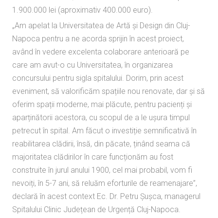
1.900.000 lei (aproximativ 400.000 euro).
„Am apelat la Universitatea de Artă și Design din Cluj-
Napoca pentru a ne acorda sprijin în acest proiect,
având în vedere excelenta colaborare anterioară pe
care am avut-o cu Universitatea, în organizarea
concursului pentru sigla spitalului. Dorim, prin acest
eveniment, să valorificăm spațiile nou renovate, dar și să
oferim spații moderne, mai plăcute, pentru pacienți și
aparținătorii acestora, cu scopul de a le ușura timpul
petrecut în spital. Am făcut o investiție semnificativă în
reabilitarea clădirii, însă, din păcate, ținând seama că
majoritatea clădirilor în care funcționăm au fost
construite în jurul anului 1900, cel mai probabil, vom fi
nevoiți, în 5-7 ani, să reluăm eforturile de reamenajare”,
declară în acest context Ec. Dr. Petru Șușca, managerul
Spitalului Clinic Județean de Urgență Cluj-Napoca.