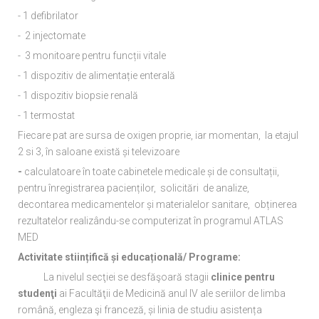
- 1 defibrilator
- 2 injectomate
- 3 monitoare pentru funcții vitale
- 1 dispozitiv de alimentație enterală
- 1 dispozitiv biopsie renală
- 1 termostat
Fiecare pat are sursa de oxigen proprie, iar momentan, la etajul
2 si 3, în saloane există și televizoare
-
calculatoare în toate cabinetele medicale și de consultații,
pentru înregistrarea pacienților, solicitări de analize,
decontarea medicamentelor și materialelor sanitare, obținerea
rezultatelor realizându-se computerizat în programul ATLAS
MED
Activitate stiințifică și educațională/ Programe:
La nivelul secţiei se desfăşoară stagii
clinice
pentru
studenţi
ai Facultăţii de Medicină anul IV ale seriilor de limba
română, engleza şi franceză, și linia de studiu asistența