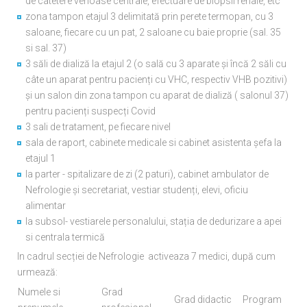
de catetere venoase centrale, efectuare de biopsii renale, etc
zona tampon etajul 3 delimitată prin perete termopan, cu 3
saloane, fiecare cu un pat, 2 saloane cu baie proprie (sal. 35
si sal. 37)
3 săli de dializă la etajul 2 (o sală cu 3 aparate și încă 2 săli cu
câte un aparat pentru pacienți cu VHC, respectiv VHB pozitivi)
și un salon din zona tampon cu aparat de dializă ( salonul 37)
pentru pacienți suspecți Covid
3 sali de tratament, pe fiecare nivel
sala de raport, cabinete medicale si cabinet asistenta șefa la
etajul 1
la parter - spitalizare de zi (2 paturi), cabinet ambulator de
Nefrologie și secretariat, vestiar studenți, elevi, oficiu
alimentar
la subsol- vestiarele personalului, stația de dedurizare a apei
si centrala termică
In cadrul secției de Nefrologie activeaza 7 medici, după cum
urmează:
Numele si
Grad
Grad didactic
Program