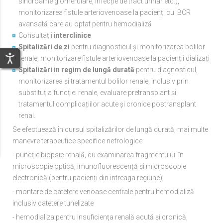
sindroame glomerulare, infecție de tract urinar etc.),
monitorizarea fistule arteriovenoase la pacienți cu BCR
avansată care au optat pentru hemodializă
Consultații
interclinice
Spitalizări de zi
pentru diagnosticul și monitorizarea bolilor
renale, monitorizare fistule arteriovenoase la pacienții dializați
Spitalizări in regim de lungă durată
pentru diagnosticul,
monitorizarea și tratamentul bolilor renale, inclusiv prin
substituția funcției renale, evaluare pretransplant și
tratamentul complicațiilor acute și cronice postransplant
renal.
Se efectuează în cursul spitalizărilor de lungă durată, mai multe
manevre terapeutice specifice nefrologice:
- puncție biopsie renală, cu examinarea fragmentului în
microscopie optică, imunofluorescență și microscopie
electronică (pentru pacienți din intreaga regiune);
- montare de catetere venoase centrale pentru hemodializă
inclusiv catetere tunelizate
- hemodializa pentru insuficiența renală acută și cronică,