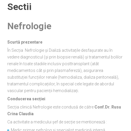
Sectii
Nefrologie
Scurtă prezentare
În Secția Nefrologie și Dializă activitațile desfașurate au în
vedere diagnosticul (și prin biopsie renală) și tratamentul bolilor
renale în toate stadiile inclusiv posttransplant (atât
medicamentos cât și prin plasmafereză), asigurarea
substituției funcțiilor renale (hemodializa, dializa peritoneală),
tratamentul complicațiilor, în special cele legate de abordul
vascular pentru pacienții hemodializați.
Conducerea secției
Secția clinică Nefrologie este condusă de către
Conf.Dr. Rusu
Crina Claudia
Ca activitate a medicului șef de secție se mentionează :
Medic primar nefrolog și specialist medicină internă,