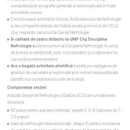
competenţă ȋn ecografie generală și este implicată în toate
activitățile secției.
Coordonează activitățile Secției, Ambulatorului de Nefrologie
și ale compartimentului de Dializă acută și cronică din SCJU
Cluj, respectiv serviciul de Gardă Nefrologie
În calitate de cadru didactic la UMF Cluj Disciplina
Nefrologie s
usţine cursuri la Disciplina Nefrologie, în ciclul
de licență și rezidențiat, este coordonator și colaborator ȋn
cursurile postuniversitare.
Are o bogată activitate știintifică
bazată pe caștigarea de
granturi de cercetare și exprimată prin numeroase publicații
științifice și coordonare lucrări de licenţă.
Componența secției:
Actuala Secție de Nefrologie și Dializă SCJU are următoarea
structură:
35 paturi pentru pacienți internați, etajele 2, 3, 4 (saloane de 1-
2-3 paturi)
sala de nefrologie intervențională (etajul 3) pentru montarea