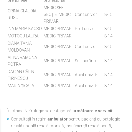
prenumele
profesional
MEDIC ȘEF
CRINA CLAUDIA
SECȚIE MEDIC
Conf.univ.dr.
8-15
RUSU
PRIMAR
INA MARIA KACSO
MEDIC PRIMAR
Prof.univ.dr.
8-15
MOTOCU LAURA
MEDIC PRIMAR
8-14
DIANA TANIA
MEDIC PRIMAR
Conf.univ.dr
8-15
MOLDOVAN
ALINA RAMONA
MEDIC PRIMAR
Șef.lucrări. dr.
8-14
POTRA
DACIAN CĂLIN
MEDIC PRIMAR
Asist.univ.dr.
8-14
TIRINESCU
MARIA ȚICALA
MEDIC PRIMAR
Asist.univ.dr
8-14
În clinica Nefrologie se desfașoară
următoarele servicii:
Consultații în regim
ambulator
pentru pacienți cu patologie
renală ( boală renală cronică, insuficiență renală acută,