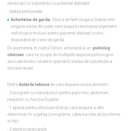
intoxicații cu substanțe cu potențial dializabil
- dializa peritoneală.
Activitatea de garda
: Clinica de Nefrologie si Dializă este
singura secție din județ care asigura rezolvarea urgențelor
nefrologice inclusiv pentru pacienții dializați cronic,
dispunând de o linie de gardă
De asemenea, în cadrul Clinicii activează și un
psiholog
clinician
care se ocupă de multiplele aspecte psihologice
asociate bolilor renale în special în stadiul de substituție a
funcției renale.
Dintre
dotările tehnice
de care dispune secția amintim:
- 3 ecografe cu transductori pentru parți moi, abdomen ,
respectiv cu funcția Doppler
- 1 aparat pentru efectuare Astrup care asigură și alte
determinări în urgența (ionograme, câteva probe de biochimie
si Hb)
- 2 electrocardiografe