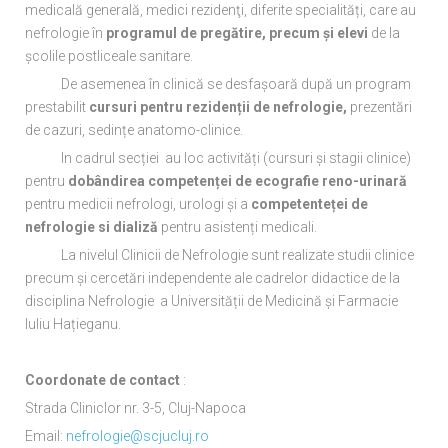
medicală generală, medici rezidenţi, diferite specialități, care au
nefrologie în
programul de pregătire, precum și elevi
de la
școlile postliceale sanitare.
De asemenea în clinică se desfașoară după un program
prestabilit
cursuri pentru rezidenții de nefrologie,
prezentări
de cazuri, sedințe anatomo-clinice.
In cadrul secției au loc activități (cursuri și stagii clinice)
pentru
dobândirea competenței de ecografie reno-urinară
pentru medicii nefrologi, urologi și a
competenteței de
nefrologie si dializă
pentru asistenți medicali.
La nivelul Clinicii de Nefrologie sunt realizate studii clinice
precum și cercetări independente ale cadrelor didactice de la
disciplina Nefrologie a Universității de Medicină și Farmacie
Iuliu Hațieganu.
Coordonate de contact
:
Strada Cliniclor nr. 3-5, Cluj-Napoca
Email:
nefrologie@scjucluj.ro